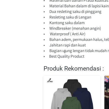
•	Material dari bahan Prada kualit
•	Material Bahan dala
m di lapisi kai
•	Dua resleting saku di pinggang
•	Resleting saku di Lengan
•	Kantong saku dalam
•	Windbreaker (menahan angin)
•       Waterproof ( Anti Air)
•	Bahan adem, permukaan halus, teb
•	Jahitan rapi dan kuat
•	Bagian ujung lengan tidak mudah 
•      Best Quality Product
Produk Rekomendasi :