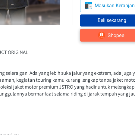
`
Masukan Keranjan
`
Beli sekarang
Shopee
`
CT ORIGINAL 
ng selera gan. Ada yang lebih suka jalur yang ekstrem, ada juga 
au aman, kegiatan touring kamu kurang lengkap tanpa jaket moto
oleksi jaket motor premium JSTRO yang hadir untuk melengkap
r unggulannya bermanfaat selama riding di jarak tempuh yang jau