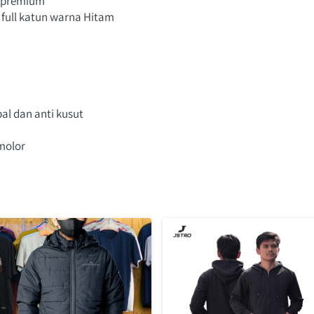
as premium
n full katun warna Hitam
al dan anti kusut
molor