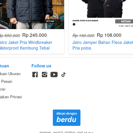
Rp 245.000
Rp 108.000
Rp 550.000
Rp 180.000
stro Jaket Pria Windbreaker
Jstro Jamper Bahan Flece Jake
Waterproof Kembung Tebal
Pria polos
tuan
Follow us
duan Ukuran
a Pesan
nsi
jakan Privasi
dibuat dengan
berdu
@
2026
JAKET JSTRO JOGJA Inc.